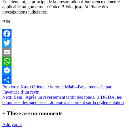
En attendant, le principe de la présomption d’innocence demeure
applicable au gouverneur Grâce Bilolo, jusqu’à l’issue des
investigations judiciaires.
BIN
Facebook
Twitter
Email
WhatsApp
Messenger
Navigation
Previous:
Kasaï Oriental : la route Miabi–Boya menacée par
Partager
l’avancée d’un ravin
de
Next:
Beni : Après un reversement tardif des fonds, la DGDA, les
l’article
banques et les agences en douane s’accordent sur la réglementation
+
There are no comments
Add yours