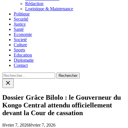
menu
Rédaction
Logistique & Maintenance
Politique
Securité
Justice
Santé
Economie
Societé
Culture
Sports
Education
Diplomatie
Contact
Rechercher :
Close
search
Dossier Grâce Bilolo : le Gouverneur du
Kongo Central attendu officiellement
devant la Cour de cassation
février 7, 2026
février 7, 2026