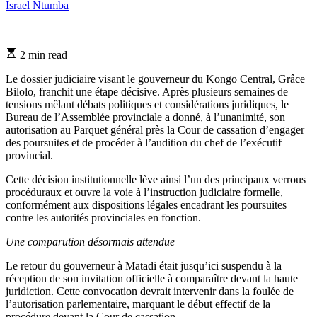
Israel Ntumba
Estimated
2 min read
read
time
Le dossier judiciaire visant le gouverneur du Kongo Central, Grâce
Bilolo, franchit une étape décisive. Après plusieurs semaines de
tensions mêlant débats politiques et considérations juridiques, le
Bureau de l’Assemblée provinciale a donné, à l’unanimité, son
autorisation au Parquet général près la Cour de cassation d’engager
des poursuites et de procéder à l’audition du chef de l’exécutif
provincial.
Cette décision institutionnelle lève ainsi l’un des principaux verrous
procéduraux et ouvre la voie à l’instruction judiciaire formelle,
conformément aux dispositions légales encadrant les poursuites
contre les autorités provinciales en fonction.
Une comparution désormais attendue
Le retour du gouverneur à Matadi était jusqu’ici suspendu à la
réception de son invitation officielle à comparaître devant la haute
juridiction. Cette convocation devrait intervenir dans la foulée de
l’autorisation parlementaire, marquant le début effectif de la
procédure devant la Cour de cassation.