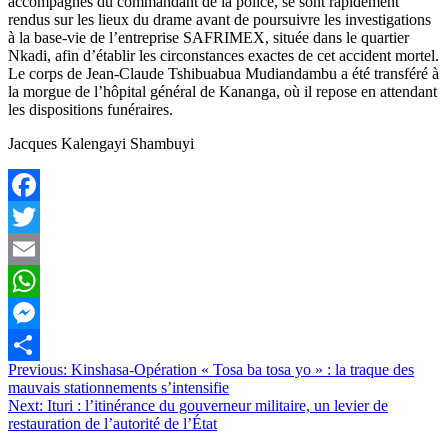
accompagnés du commandant de la police, se sont rapidement
rendus sur les lieux du drame avant de poursuivre les investigations
à la base-vie de l’entreprise SAFRIMEX, située dans le quartier
Nkadi, afin d’établir les circonstances exactes de cet accident mortel.
Le corps de Jean-Claude Tshibuabua Mudiandambu a été transféré à
la morgue de l’hôpital général de Kananga, où il repose en attendant
les dispositions funéraires.
Jacques Kalengayi Shambuyi
Facebook
Twitter
Email
WhatsApp
Messenger
Navigation
Previous:
Kinshasa-Opération « Tosa ba tosa yo » : la traque des
Partager
mauvais stationnements s’intensifie
de
Next:
Ituri : l’itinérance du gouverneur militaire, un levier de
l’article
restauration de l’autorité de l’État