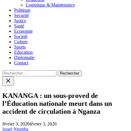
Logistique & Maintenance
Politique
Securité
Justice
Santé
Economie
Societé
Culture
Sports
Education
Diplomatie
Contact
Rechercher :
Close
search
KANANGA : un sous-proved de
l’Éducation nationale meurt dans un
accident de circulation à Nganza
février 3, 2026
février 3, 2026
Israel Ntumba