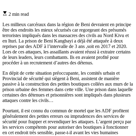
Estimated
2 min read
read
time
Les millieux carcéraux dans la région de Beni devraient en principe
être des endroits les mieux sécurisés car regorgeant des présumés
terroristes impliqués dans les massacres des civils au Nord Kivu et
en Ituri. La prison de Beni Kangbayi a déjà été attaquée à deux
reprises par des ADF à l’intervalle de 3 ans ,soit en 2017 et 2020.
Lors de ces attaques, les assaillants avaient réussi à extraire certains
de leurs leaders, leurs combattants. Ils en avaient profité pour
procéder à un recrutement d’autres des détenus.
En dépit de cette situation préoccupante, les comités urbain et
Provincial de sécurité qui siègent à Beni, assistent de manière
passive à la construction des petites boutiques collées aux murs de la
prison urbaine des femmes dans cette ville. Une prison dans laquelle
certaines des détenues et prisonnières sont impliqués dans plusieurs
attaques contre les civils…
Pourtant, il est connu du commun de mortel que les ADF profitent
généralement des petites erreurs ou imprudences des services de
sécurité pour frapper et revendiquer les attaques. L’argent perçu par
les services compétents pour autoriser des boutiques à fonctionner
en cet endroit très sensible, passe-t-il avant les vies humaines