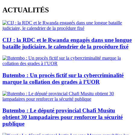
Skip
ACTUALITÉS
to
content
CIJ : la RDC et le Rwanda engagés dans une longue
bataille judiciaire, le calendrier de la procédure fixé
Butembo : Un procès fictif sur la cybercriminalité
marque la collation des grades à l’UOR
Butembo : Le député provincial Chafi Musitu
obtient 30 lampadaires pour renforcer la sécurité
publique