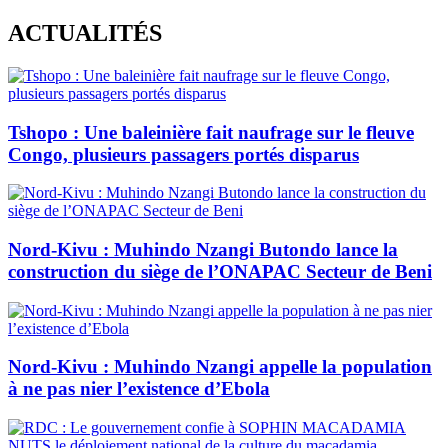
Skip
ACTUALITÉS
to
content
Tshopo : Une baleinière fait naufrage sur le fleuve
Congo, plusieurs passagers portés disparus
Nord-Kivu : Muhindo Nzangi Butondo lance la
construction du siège de l’ONAPAC Secteur de Beni
Nord-Kivu : Muhindo Nzangi appelle la population
à ne pas nier l’existence d’Ebola