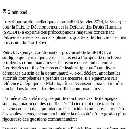
Estimated
2 min read
read
time
Lors d’une sortie médiatique ce samedi 03 janvier 2026, la Synergie
pour la Paix, le Développement et la Défense des Droits Humains
(SPDDH) a exprimé des préoccupations majeures concernant
l’absence de recenseurs dans plusieurs quartiers de Beni, le chef-lieu
provisoire du Nord-Kivu.
Patrick Kapanga, coordonnateur provincial de la SPDDH, a
souligné que le manque de recenseurs est à l’origine de nombreux
problèmes communautaires. « L’absence de ces indicateurs a
favorisé des conflits fonciers et de leadership, entraînant divers
dérapages au sein de la communauté », a-t-il déclaré, appelant les
autorités compétentes à prendre des mesures. Il a également fait
référence à l’époque de Mobutu, où les recenseurs jouaient un rôle
crucial dans la régulation des conflits communautaires.
L’année 2025 a été marquée par de nombreux cas de dérapages
sociaux, notamment des conflits liés à la terre qui ont exacerbé les
tensions au sein de la population. Ces incidents ont souvent mené à
des soulèvements, mettant en lumière la nécessité d’une gestion plus
rigoureuse des questions communautaires.
Les acteurs communautaires, tels que Patrick Kapanga, espèrent que