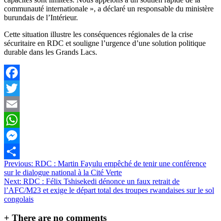
communauté internationale », a déclaré un responsable du ministère
burundais de l’Intérieur.
Cette situation illustre les conséquences régionales de la crise
sécuritaire en RDC et souligne l’urgence d’une solution politique
durable dans les Grands Lacs.
Facebook
Twitter
Email
WhatsApp
Messenger
Navigation
Previous:
RDC : Martin Fayulu empêché de tenir une conférence
Partager
sur le dialogue national à la Cité Verte
de
Next:
RDC : Félix Tshisekedi dénonce un faux retrait de
l’article
l’AFC/M23 et exige le départ total des troupes rwandaises sur le sol
congolais
+
There are no comments