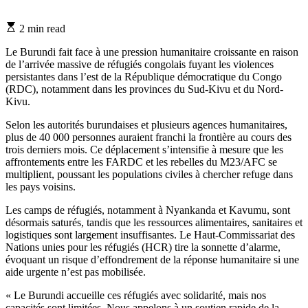
Estimated
2 min read
read
time
Le Burundi fait face à une pression humanitaire croissante en raison
de l’arrivée massive de réfugiés congolais fuyant les violences
persistantes dans l’est de la République démocratique du Congo
(RDC), notamment dans les provinces du Sud-Kivu et du Nord-
Kivu.
Selon les autorités burundaises et plusieurs agences humanitaires,
plus de 40 000 personnes auraient franchi la frontière au cours des
trois derniers mois. Ce déplacement s’intensifie à mesure que les
affrontements entre les FARDC et les rebelles du M23/AFC se
multiplient, poussant les populations civiles à chercher refuge dans
les pays voisins.
Les camps de réfugiés, notamment à Nyankanda et Kavumu, sont
désormais saturés, tandis que les ressources alimentaires, sanitaires et
logistiques sont largement insuffisantes. Le Haut-Commissariat des
Nations unies pour les réfugiés (HCR) tire la sonnette d’alarme,
évoquant un risque d’effondrement de la réponse humanitaire si une
aide urgente n’est pas mobilisée.
« Le Burundi accueille ces réfugiés avec solidarité, mais nos
capacités sont limitées. Nous appelons à un soutien rapide de la