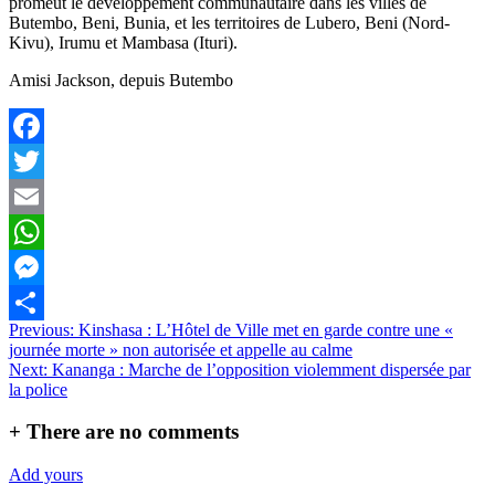
promeut le développement communautaire dans les villes de
Butembo, Beni, Bunia, et les territoires de Lubero, Beni (Nord-
Kivu), Irumu et Mambasa (Ituri).
Amisi Jackson, depuis Butembo
Facebook
Twitter
Email
WhatsApp
Messenger
Navigation
Previous:
Kinshasa : L’Hôtel de Ville met en garde contre une «
Partager
journée morte » non autorisée et appelle au calme
de
Next:
Kananga : Marche de l’opposition violemment dispersée par
l’article
la police
+
There are no comments
Add yours