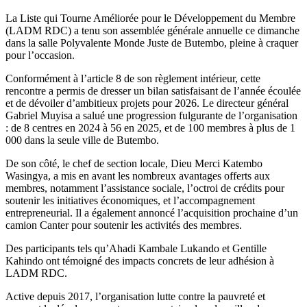
read
time
La Liste qui Tourne Améliorée pour le Développement du Membre
(LADM RDC) a tenu son assemblée générale annuelle ce dimanche
dans la salle Polyvalente Monde Juste de Butembo, pleine à craquer
pour l’occasion.
Conformément à l’article 8 de son règlement intérieur, cette
rencontre a permis de dresser un bilan satisfaisant de l’année écoulée
et de dévoiler d’ambitieux projets pour 2026. Le directeur général
Gabriel Muyisa a salué une progression fulgurante de l’organisation
: de 8 centres en 2024 à 56 en 2025, et de 100 membres à plus de 1
000 dans la seule ville de Butembo.
De son côté, le chef de section locale, Dieu Merci Katembo
Wasingya, a mis en avant les nombreux avantages offerts aux
membres, notamment l’assistance sociale, l’octroi de crédits pour
soutenir les initiatives économiques, et l’accompagnement
entrepreneurial. Il a également annoncé l’acquisition prochaine d’un
camion Canter pour soutenir les activités des membres.
Des participants tels qu’Ahadi Kambale Lukando et Gentille
Kahindo ont témoigné des impacts concrets de leur adhésion à
LADM RDC.
Active depuis 2017, l’organisation lutte contre la pauvreté et