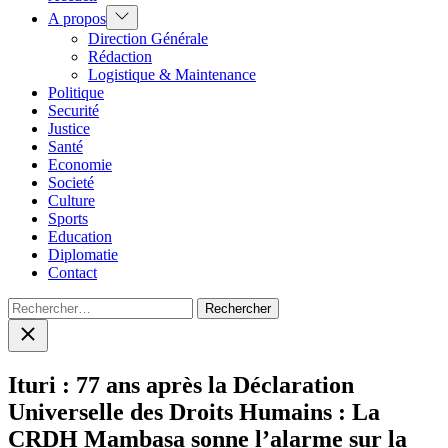
Show
A propos
sub
Direction Générale
menu
Rédaction
Logistique & Maintenance
Politique
Securité
Justice
Santé
Economie
Societé
Culture
Sports
Education
Diplomatie
Contact
Rechercher :
Close
search
Ituri : 77 ans après la Déclaration
Universelle des Droits Humains : La
CRDH Mambasa sonne l’alarme sur la