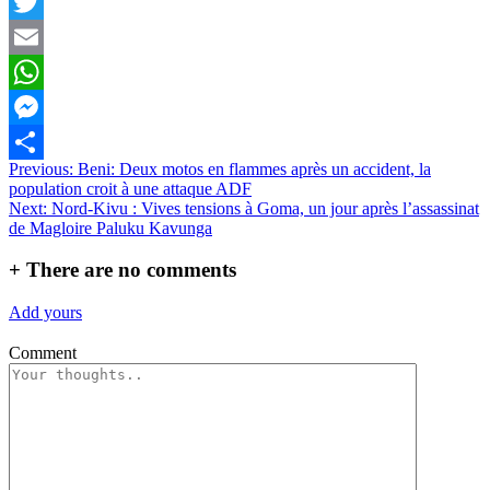
Facebook
Twitter
Email
WhatsApp
Messenger
Navigation
Previous:
Beni: Deux motos en flammes après un accident, la
Partager
population croit à une attaque ADF
de
Next:
Nord-Kivu : Vives tensions à Goma, un jour après l’assassinat
l’article
de Magloire Paluku Kavunga
+
There are no comments
Add yours
Comment