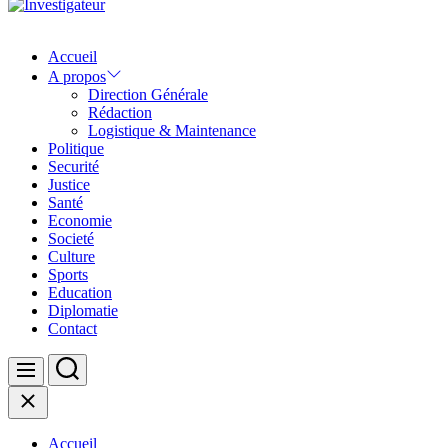
Investigateur
Accueil
A propos
Direction Générale
Rédaction
Logistique & Maintenance
Politique
Securité
Justice
Santé
Economie
Societé
Culture
Sports
Education
Diplomatie
Contact
Search
Menu
Close
Accueil