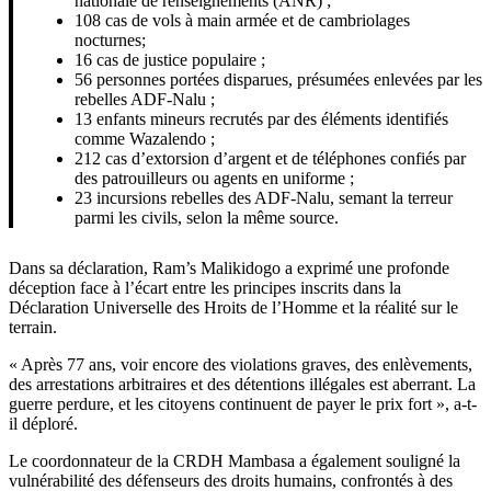
nationale de renseignements (ANR) ;
108 cas de vols à main armée et de cambriolages
nocturnes;
16 cas de justice populaire ;
56 personnes portées disparues, présumées enlevées par les
rebelles ADF-Nalu ;
13 enfants mineurs recrutés par des éléments identifiés
comme Wazalendo ;
212 cas d’extorsion d’argent et de téléphones confiés par
des patrouilleurs ou agents en uniforme ;
23 incursions rebelles des ADF-Nalu, semant la terreur
parmi les civils, selon la même source.
Dans sa déclaration, Ram’s Malikidogo a exprimé une profonde
déception face à l’écart entre les principes inscrits dans la
Déclaration Universelle des Hroits de l’Homme et la réalité sur le
terrain.
« Après 77 ans, voir encore des violations graves, des enlèvements,
des arrestations arbitraires et des détentions illégales est aberrant. La
guerre perdure, et les citoyens continuent de payer le prix fort », a-t-
il déploré.
Le coordonnateur de la CRDH Mambasa a également souligné la
vulnérabilité des défenseurs des droits humains, confrontés à des