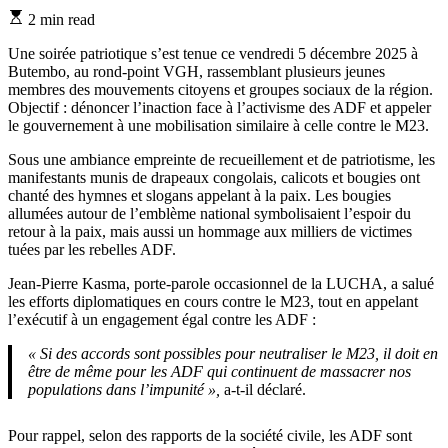
Estimated
2 min read
read
time
Une soirée patriotique s’est tenue ce vendredi 5 décembre 2025 à
Butembo, au rond-point VGH, rassemblant plusieurs jeunes
membres des mouvements citoyens et groupes sociaux de la région.
Objectif : dénoncer l’inaction face à l’activisme des ADF et appeler
le gouvernement à une mobilisation similaire à celle contre le M23.
Sous une ambiance empreinte de recueillement et de patriotisme, les
manifestants munis de drapeaux congolais, calicots et bougies ont
chanté des hymnes et slogans appelant à la paix. Les bougies
allumées autour de l’emblème national symbolisaient l’espoir du
retour à la paix, mais aussi un hommage aux milliers de victimes
tuées par les rebelles ADF.
Jean-Pierre Kasma, porte-parole occasionnel de la LUCHA, a salué
les efforts diplomatiques en cours contre le M23, tout en appelant
l’exécutif à un engagement égal contre les ADF :
« Si des accords sont possibles pour neutraliser le M23, il doit en
être de même pour les ADF qui continuent de massacrer nos
populations dans l’impunité »,
a-t-il déclaré.
Pour rappel, selon des rapports de la société civile, les ADF sont