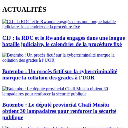
Skip
ACTUALITÉS
to
content
CIJ : la RDC et le Rwanda engagés dans une longue
bataille judiciaire, le calendrier de la procédure fixé
Butembo : Un procès fictif sur la cybercriminalité
marque la collation des grades à l’UOR
Butembo : Le député provincial Chafi Musitu
obtient 30 lampadaires pour renforcer la sécurité
publique