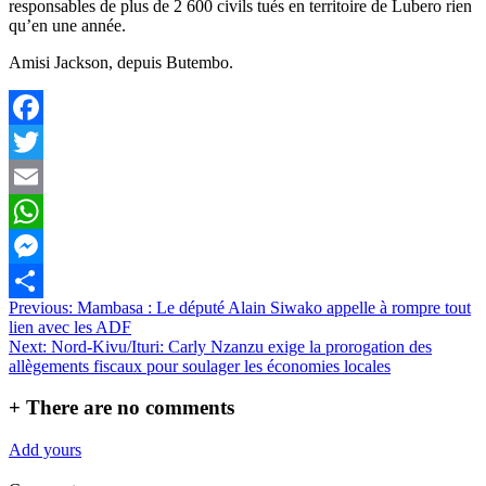
responsables de plus de 2 600 civils tués en territoire de Lubero rien
qu’en une année.
Amisi Jackson, depuis Butembo.
Facebook
Twitter
Email
WhatsApp
Messenger
Navigation
Previous:
Mambasa : Le député Alain Siwako appelle à rompre tout
Partager
lien avec les ADF
de
Next:
Nord-Kivu/Ituri: Carly Nzanzu exige la prorogation des
l’article
allègements fiscaux pour soulager les économies locales
+
There are no comments
Add yours