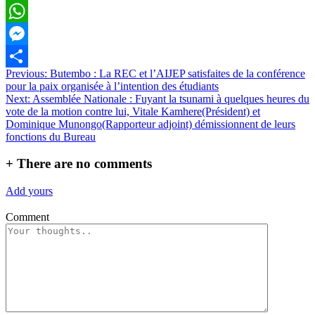
Email
WhatsApp
Messenger
Navigation
Previous:
Butembo : La REC et l’AIJEP satisfaites de la conférence
Partager
pour la paix organisée à l’intention des étudiants
de
Next:
Assemblée Nationale : Fuyant la tsunami à quelques heures du
l’article
vote de la motion contre lui, Vitale Kamhere(Président) et
Dominique Munongo(Rapporteur adjoint) démissionnent de leurs
fonctions du Bureau
+
There are no comments
Add yours
Comment