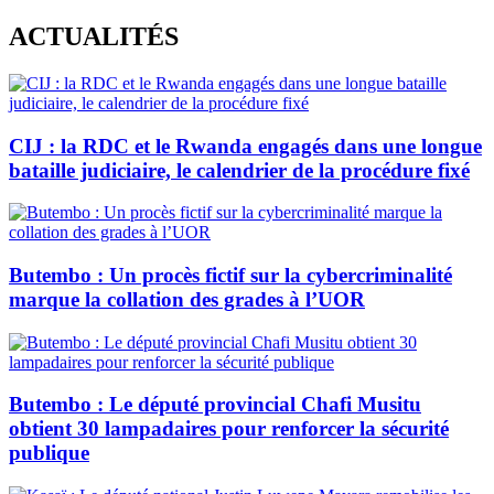
Skip
ACTUALITÉS
to
content
CIJ : la RDC et le Rwanda engagés dans une longue
bataille judiciaire, le calendrier de la procédure fixé
Butembo : Un procès fictif sur la cybercriminalité
marque la collation des grades à l’UOR
Butembo : Le député provincial Chafi Musitu
obtient 30 lampadaires pour renforcer la sécurité
publique