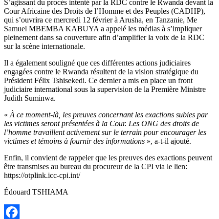
S’agissant du procès intenté par la RDC contre le Rwanda devant la
Cour Africaine des Droits de l’Homme et des Peuples (CADHP),
qui s’ouvrira ce mercredi 12 février à Arusha, en Tanzanie, Me
Samuel MBEMBA KABUYA a appelé les médias à s’impliquer
pleinement dans sa couverture afin d’amplifier la voix de la RDC
sur la scène internationale.
Il a également souligné que ces différentes actions judiciaires
engagées contre le Rwanda résultent de la vision stratégique du
Président Félix Tshisekedi. Ce dernier a mis en place un front
judiciaire international sous la supervision de la Première Ministre
Judith Suminwa.
«
À ce moment-là, les preuves concernant les exactions subies par
les victimes seront présentées à la Cour. Les ONG des droits de
l’homme travaillent activement sur le terrain pour encourager les
victimes et témoins à fournir des informations
», a-t-il ajouté.
Enfin, il convient de rappeler que les preuves des exactions peuvent
être transmises au bureau du procureur de la CPI via le lien:
https://otplink.icc-cpi.int/
Édouard TSHIAMA