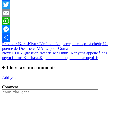
Facebook
Twitter
Email
WhatsApp
Messenger
Navigation
Previous:
Nord-Kivu : L’écho de la guerre, une leçon à chérir, Un
Partager
poème de Dieumerci MATU pour Goma
de
Next:
RDC-Agression rwandaise : Uhuru Kenyatta appelle à des
l’article
négociations Kinshasa-Kigali et un dialogue intra-congolais
+
There are no comments
Add yours
Comment