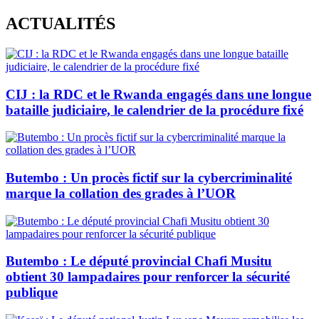
Skip
ACTUALITÉS
to
content
CIJ : la RDC et le Rwanda engagés dans une longue
bataille judiciaire, le calendrier de la procédure fixé
Butembo : Un procès fictif sur la cybercriminalité
marque la collation des grades à l’UOR
Butembo : Le député provincial Chafi Musitu
obtient 30 lampadaires pour renforcer la sécurité
publique