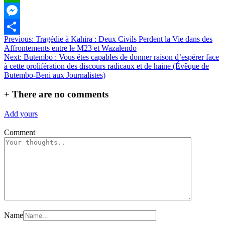
WhatsApp
Messenger
Navigation
Previous:
Tragédie à Kahira : Deux Civils Perdent la Vie dans des
Partager
Affrontements entre le M23 et Wazalendo
de
Next:
Butembo : Vous êtes capables de donner raison d’espérer face
l’article
à cette prolifération des discours radicaux et de haine (Évêque de
Butembo-Beni aux Journalistes)
+
There are no comments
Add yours
Comment
Name