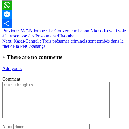
Email
WhatsApp
Messenger
Navigation
Previous:
Maï-Ndombe : Le Gouverneur Lebon Nkoso Kevani vole
Partager
à la rescousse des Prisonniers d’Iyombe
de
Next:
Kasaï-Central : Trois présumés criminels sont tombés dans le
l’article
filet de la PNC/kananga
+
There are no comments
Add yours
Comment
Name