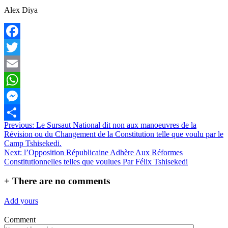
Alex Diya
Facebook
Twitter
Email
WhatsApp
Messenger
Navigation
Previous:
Le Sursaut National dit non aux manoeuvres de la
Partager
Révision ou du Changement de la Constitution telle que voulu par le
de
Camp Tshisekedi.
l’article
Next:
l’Opposition Républicaine Adhère Aux Réformes
Constitutionnelles telles que voulues Par Félix Tshisekedi
+
There are no comments
Add yours
Comment