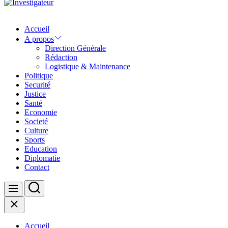
Investigateur
Accueil
A propos
Direction Générale
Rédaction
Logistique & Maintenance
Politique
Securité
Justice
Santé
Economie
Societé
Culture
Sports
Education
Diplomatie
Contact
Search
Menu
Close
Accueil