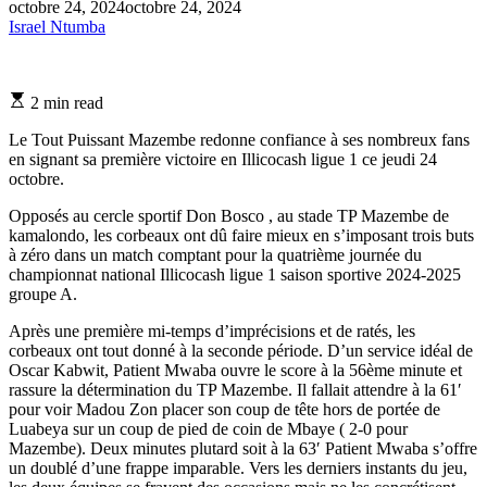
octobre 24, 2024
octobre 24, 2024
Israel Ntumba
Estimated
2 min read
read
time
Le Tout Puissant Mazembe redonne confiance à ses nombreux fans
en signant sa première victoire en Illicocash ligue 1 ce jeudi 24
octobre.
Opposés au cercle sportif Don Bosco , au stade TP Mazembe de
kamalondo, les corbeaux ont dû faire mieux en s’imposant trois buts
à zéro dans un match comptant pour la quatrième journée du
championnat national Illicocash ligue 1 saison sportive 2024-2025
groupe A.
Après une première mi-temps d’imprécisions et de ratés, les
corbeaux ont tout donné à la seconde période. D’un service idéal de
Oscar Kabwit, Patient Mwaba ouvre le score à la 56ème minute et
rassure la détermination du TP Mazembe. Il fallait attendre à la 61′
pour voir Madou Zon placer son coup de tête hors de portée de
Luabeya sur un coup de pied de coin de Mbaye ( 2-0 pour
Mazembe). Deux minutes plutard soit à la 63′ Patient Mwaba s’offre
un doublé d’une frappe imparable. Vers les derniers instants du jeu,