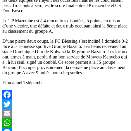
les deux équipes se frayent des occasions mais ne les concrétisent
pas . Trois buts à zéro, est le score final entre TP mazembe et CS
Don Bosco .
Le TP Mazembe est à 4 rencontres disputées, 5 points, en raison
d’une victoire, une défaite et deux nuls occupant ainsi la 8ème place
au classement du groupe A.
D’une pierre deux coups, le FC Blessing s’est incliné à domicile 0-2
face à la Jeunesse sportive Groupe Bazano. Les bénis recevaient au
stade Dominique Diur de Kolwezi la JS groupe Bazano. Les locaux
ont, armes à main, perdu d’un bon service de Mpweto Kanyebo qui
a , à lui seul, signé un doublé. Ce score permet à la JS groupe
Bazano d’occuper provisoirement la deuxième place au classement
du groupe A avec 9 unités pour cinq sorties.
Emmanuel Tshipamba
Facebook
Twitter
Email