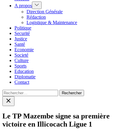
Show
A propos
sub
Direction Générale
menu
Rédaction
Logistique & Maintenance
Politique
Securité
Justice
Santé
Economie
Societé
Culture
Sports
Education
Diplomatie
Contact
Rechercher :
Close
search
Le TP Mazembe signe sa première
victoire en Illicocach Ligue 1