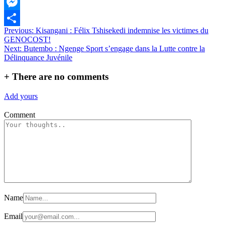
WhatsApp
Messenger
Navigation
Previous:
Kisangani : Félix Tshisekedi indemnise les victimes du
Partager
GENOCOST!
de
Next:
Butembo : Ngenge Sport s’engage dans la Lutte contre la
l’article
Délinquance Juvénile
+
There are no comments
Add yours
Comment
Name
Email