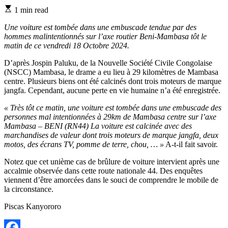
Estimated
1 min read
read
time
Une voiture est tombée dans une embuscade tendue par des
hommes malintentionnés sur l’axe routier Beni-Mambasa tôt le
matin de ce vendredi 18 Octobre 2024.
D’après Jospin Paluku, de la Nouvelle Société Civile Congolaise
(NSCC) Mambasa, le drame a eu lieu à 29 kilomètres de Mambasa
centre. Plusieurs biens ont été calcinés dont trois moteurs de marque
jangfa. Cependant, aucune perte en vie humaine n’a été enregistrée.
« Très tôt ce matin, une voiture est tombée dans une embuscade des
personnes mal intentionnées à 29km de Mambasa centre sur l’axe
Mambasa – BENI (RN44) La voiture est calcinée avec des
marchandises de valeur dont trois moteurs de marque jangfa, deux
motos, des écrans TV, pomme de terre, chou, … »
A-t-il fait savoir.
Notez que cet unième cas de brûlure de voiture intervient après une
accalmie observée dans cette route nationale 44. Des enquêtes
viennent d’être amorcées dans le souci de comprendre le mobile de
la circonstance.
Piscas Kanyororo