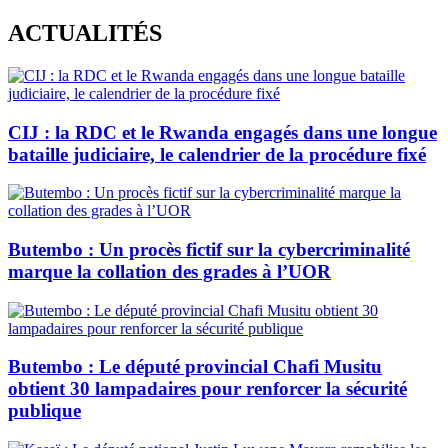
Skip
ACTUALITÉS
to
content
CIJ : la RDC et le Rwanda engagés dans une longue
bataille judiciaire, le calendrier de la procédure fixé
Butembo : Un procès fictif sur la cybercriminalité
marque la collation des grades à l’UOR
Butembo : Le député provincial Chafi Musitu
obtient 30 lampadaires pour renforcer la sécurité
publique