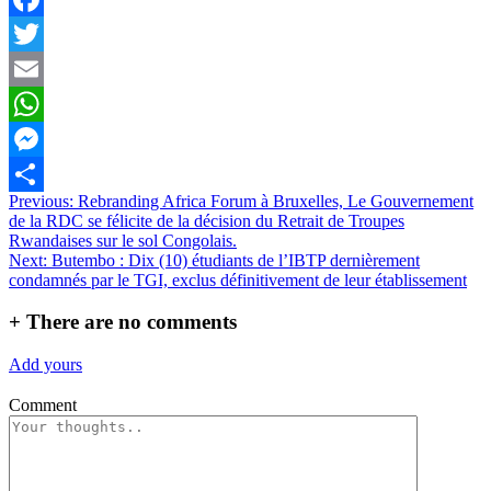
Facebook
Twitter
Email
WhatsApp
Messenger
Navigation
Previous:
Rebranding Africa Forum à Bruxelles, Le Gouvernement
Partager
de la RDC se félicite de la décision du Retrait de Troupes
de
Rwandaises sur le sol Congolais.
l’article
Next:
Butembo : Dix (10) étudiants de l’IBTP dernièrement
condamnés par le TGI, exclus définitivement de leur établissement
+
There are no comments
Add yours
Comment