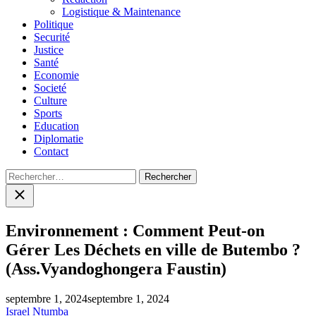
Logistique & Maintenance
Politique
Securité
Justice
Santé
Economie
Societé
Culture
Sports
Education
Diplomatie
Contact
Rechercher :
Close
search
Environnement : Comment Peut-on
Gérer Les Déchets en ville de Butembo ?
(Ass.Vyandoghongera Faustin)
septembre 1, 2024
septembre 1, 2024
Israel Ntumba