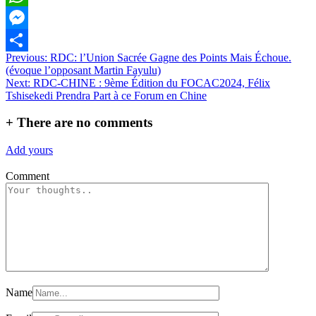
WhatsApp
Messenger
Navigation
Previous:
RDC: l’Union Sacrée Gagne des Points Mais Échoue.
Partager
(évoque l’opposant Martin Fayulu)
de
Next:
RDC-CHINE : 9ème Édition du FOCAC2024, Félix
l’article
Tshisekedi Prendra Part à ce Forum en Chine
+
There are no comments
Add yours
Comment
Name