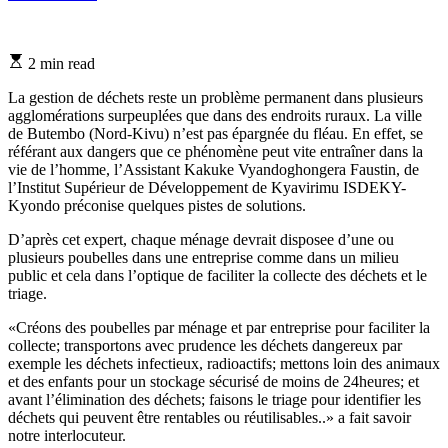
Estimated
2 min read
read
time
La gestion de déchets reste un problème permanent dans plusieurs
agglomérations surpeuplées que dans des endroits ruraux. La ville
de Butembo (Nord-Kivu) n’est pas épargnée du fléau. En effet, se
référant aux dangers que ce phénomène peut vite entraîner dans la
vie de l’homme, l’Assistant Kakuke Vyandoghongera Faustin, de
l’Institut Supérieur de Développement de Kyavirimu ISDEKY-
Kyondo préconise quelques pistes de solutions.
D’après cet expert, chaque ménage devrait disposee d’une ou
plusieurs poubelles dans une entreprise comme dans un milieu
public et cela dans l’optique de faciliter la collecte des déchets et le
triage.
«Créons des poubelles par ménage et par entreprise pour faciliter la
collecte; transportons avec prudence les déchets dangereux par
exemple les déchets infectieux, radioactifs; mettons loin des animaux
et des enfants pour un stockage sécurisé de moins de 24heures; et
avant l’élimination des déchets; faisons le triage pour identifier les
déchets qui peuvent être rentables ou réutilisables..» a fait savoir
notre interlocuteur.