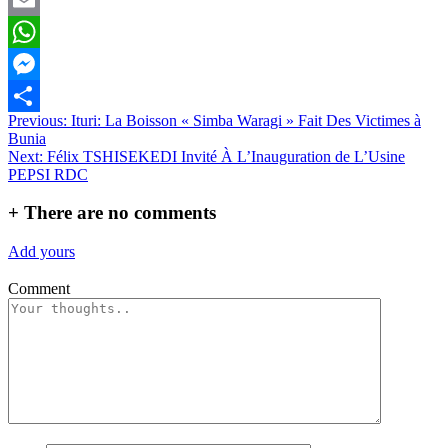
Email
WhatsApp
Messenger
Navigation
Previous:
Ituri: La Boisson « Simba Waragi » Fait Des Victimes à
Partager
Bunia
de
Next:
Félix TSHISEKEDI Invité À L’Inauguration de L’Usine
l’article
PEPSI RDC
+
There are no comments
Add yours
Comment