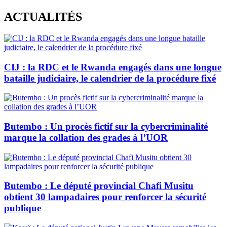
Skip
ACTUALITÉS
to
content
CIJ : la RDC et le Rwanda engagés dans une longue
bataille judiciaire, le calendrier de la procédure fixé
Butembo : Un procès fictif sur la cybercriminalité
marque la collation des grades à l’UOR
Butembo : Le député provincial Chafi Musitu
obtient 30 lampadaires pour renforcer la sécurité
publique