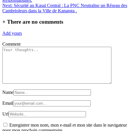
Responsabilités.
l’article
Next:
Sécurité au Kasaï Central : La PNC Neutralise un Réseau des
Cambrioleurs dans la Ville de Kananga .
+
There are no comments
Add yours
Comment
Name
Email
Url
Enregistrer mon nom, mon e-mail et mon site dans le navigateur
pour mon prochain commentaire.