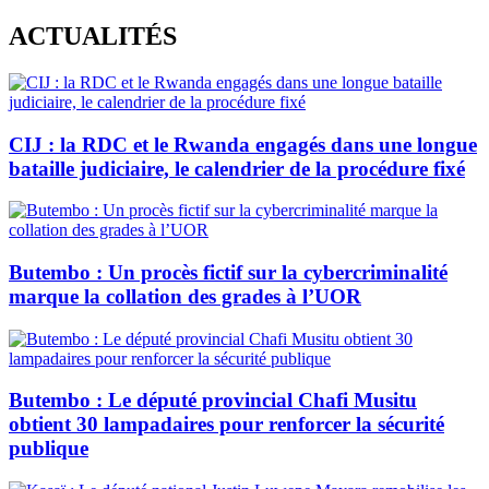
Skip
ACTUALITÉS
to
content
CIJ : la RDC et le Rwanda engagés dans une longue
bataille judiciaire, le calendrier de la procédure fixé
Butembo : Un procès fictif sur la cybercriminalité
marque la collation des grades à l’UOR
Butembo : Le député provincial Chafi Musitu
obtient 30 lampadaires pour renforcer la sécurité
publique