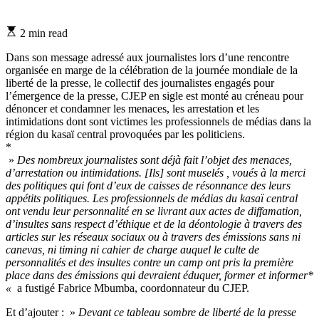
Estimated
2 min read
read
time
Dans son message adressé aux journalistes lors d’une rencontre
organisée en marge de la célébration de la journée mondiale de la
liberté de la presse, le collectif des journalistes engagés pour
l’émergence de la presse, CJEP en sigle est monté au créneau pour
dénoncer et condamner les menaces, les arrestation et les
intimidations dont sont victimes les professionnels de médias dans la
région du kasaï central provoquées par les politiciens.
*
»
Des nombreux journalistes sont déjà fait l’objet des menaces,
d’arrestation ou intimidations. [Ils] sont muselés , voués à la merci
des politiques qui font d’eux de caisses de résonnance des leurs
appétits politiques. Les professionnels de médias du kasaï central
ont vendu leur personnalité en se livrant aux actes de diffamation,
d’insultes sans respect d’éthique et de la déontologie à travers des
articles sur les réseaux sociaux ou à travers des émissions sans ni
canevas, ni timing ni cahier de charge auquel le culte de
personnalités et des insultes contre un camp ont pris la première
place dans des émissions qui devraient éduquer, former et informer*
«
a fustigé Fabrice Mbumba, coordonnateur du CJEP.
Et d’ajouter : »
Devant ce tableau sombre de liberté de la presse