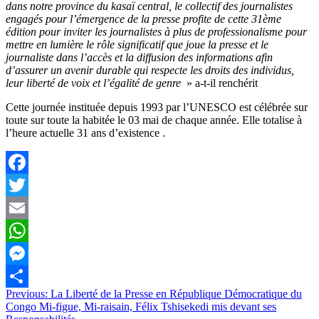
dans notre province du kasaï central, le collectif des journalistes
engagés pour l’émergence de la presse profite de cette 31ème
édition pour inviter les journalistes à plus de professionalisme pour
mettre en lumière le rôle significatif que joue la presse et le
journaliste dans l’accès et la diffusion des informations afin
d’assurer un avenir durable qui respecte les droits des individus,
leur liberté de voix et l’égalité de genre
» a-t-il renchérit
Cette journée instituée depuis 1993 par l’UNESCO est célébrée sur
toute sur toute la habitée le 03 mai de chaque année. Elle totalise à
l’heure actuelle 31 ans d’existence .
Facebook
Twitter
Email
WhatsApp
Messenger
Navigation
Previous:
La Liberté de la Presse en République Démocratique du
Partager
Congo Mi-figue, Mi-raisain, Félix Tshisekedi mis devant ses
de