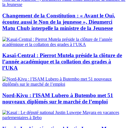
Changement de la Constitution : « Avant le Oui,
écoutez aussi le Non de la jeunesse », Dieumerci
Matu Chub interpelle la ministre de la Jeunesse
Kasaï-Central : Pierrot Mutela préside la clôture de
l’année académique et la collation des grades à
l’UKA
Nord-Kivu : l’ISAM Lubero à Butembo met 51
nouveaux diplômés sur le marché de l’emploi