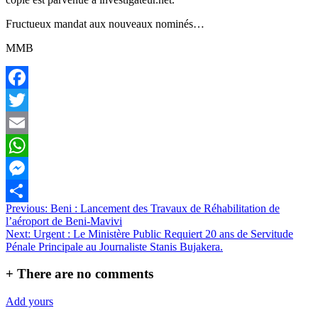
Fructueux mandat aux nouveaux nominés…
MMB
Facebook
Twitter
Email
WhatsApp
Messenger
Navigation
Previous:
Beni : Lancement des Travaux de Réhabilitation de
Partager
l’aéroport de Beni-Mavivi
de
Next:
Urgent : Le Ministère Public Requiert 20 ans de Servitude
l’article
Pénale Principale au Journaliste Stanis Bujakera.
+
There are no comments
Add yours