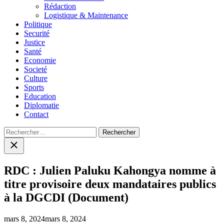
menu
Rédaction
Logistique & Maintenance
Politique
Securité
Justice
Santé
Economie
Societé
Culture
Sports
Education
Diplomatie
Contact
Rechercher :
Close
search
RDC : Julien Paluku Kahongya nomme à
titre provisoire deux mandataires publics
à la DGCDI (Document)
mars 8, 2024
mars 8, 2024