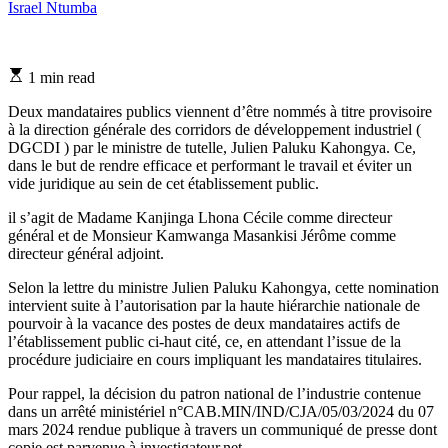
Israel Ntumba
Estimated
1 min read
read
time
Deux mandataires publics viennent d’être nommés à titre provisoire
à la direction générale des corridors de développement industriel (
DGCDI ) par le ministre de tutelle, Julien Paluku Kahongya. Ce,
dans le but de rendre efficace et performant le travail et éviter un
vide juridique au sein de cet établissement public.
il s’agit de Madame Kanjinga Lhona Cécile comme directeur
général et de Monsieur Kamwanga Masankisi Jérôme comme
directeur général adjoint.
Selon la lettre du ministre Julien Paluku Kahongya, cette nomination
intervient suite à l’autorisation par la haute hiérarchie nationale de
pourvoir à la vacance des postes de deux mandataires actifs de
l’établissement public ci-haut cité, ce, en attendant l’issue de la
procédure judiciaire en cours impliquant les mandataires titulaires.
Pour rappel, la décision du patron national de l’industrie contenue
dans un arrêté ministériel n°CAB.MIN/IND/CJA/05/03/2024 du 07
mars 2024 rendue publique à travers un communiqué de presse dont
copie est parvenue à investigateur.net.