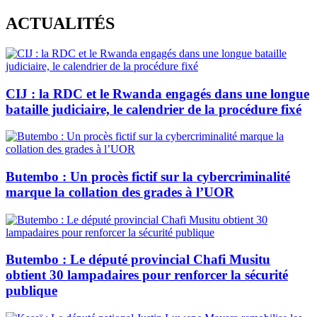
Skip
ACTUALITÉS
to
content
CIJ : la RDC et le Rwanda engagés dans une longue
bataille judiciaire, le calendrier de la procédure fixé
Butembo : Un procès fictif sur la cybercriminalité
marque la collation des grades à l’UOR
Butembo : Le député provincial Chafi Musitu
obtient 30 lampadaires pour renforcer la sécurité
publique