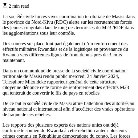
Estimated
2 min read
read
time
La société civile forces vives coordination territoriale de Masisi dans
le province du Nord-Kivu (RDC) alerte sur les recrutements forcés
des jeunes congolais dans le rang des terroristes du M23 /RDF dans
les agglomérations sous leur contrôle.
Des sources sur place font part également d’un renforcement des
effectifs militaires Rwandais et de la logistique en provenance du
Rwanda vers différentes lignes de front depuis près de 3 jours
maintenant.
Dans un communiqué de presse de la société civile coordination
territoriale de Masisi rendu public mercredi 24 Janvier 2024,
Telesphore Mitondeke rapporteur général de cette structure
citoyenne dénonce cette forme de renforcement des effectifs M23
qui tenterait de convertir le fils du pays en rebelles
De ce fait la société civile de Masisi attire l’attention des autorités au
niveau national et international afin d’accélérer des vraies opérations
de traque de ces rebelles.
Les rapports des plusieurs experts des nations unies ont déjà
confirmé le soutien du Rwanda à cette rébellion auteur plusieurs
crimes commis en République démocratique du congo. Les forces