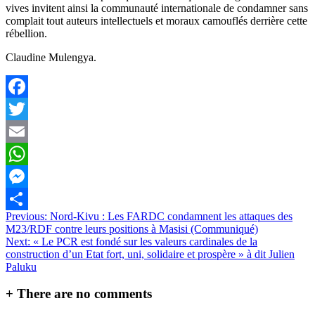
vives invitent ainsi la communauté internationale de condamner sans
complait tout auteurs intellectuels et moraux camouflés derrière cette
rébellion.
Claudine Mulengya.
Facebook
Twitter
Email
WhatsApp
Messenger
Navigation
Previous:
Nord-Kivu : Les FARDC condamnent les attaques des
Partager
M23/RDF contre leurs positions à Masisi (Communiqué)
de
Next:
« Le PCR est fondé sur les valeurs cardinales de la
l’article
construction d’un Etat fort, uni, solidaire et prospère » à dit Julien
Paluku
+
There are no comments