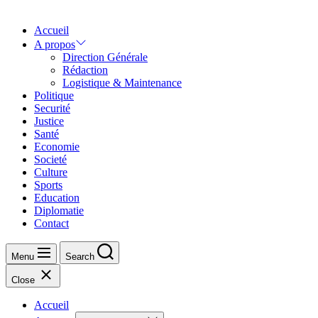
Accueil
A propos
Direction Générale
Rédaction
Logistique & Maintenance
Politique
Securité
Justice
Santé
Economie
Societé
Culture
Sports
Education
Diplomatie
Contact
Menu
Search
Close
Accueil