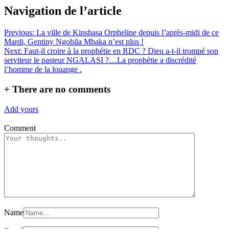
Partager
Navigation de l’article
Previous:
La ville de Kinshasa Orpheline depuis l’après-midi de ce
Mardi, Gentiny Ngobila Mbaka n’est plus !
Next:
Faut-il croire à la prophétie en RDC ? Dieu a-t-il trompé son
serviteur le pasteur NGALASI ?…La prophétie a discrédité
l’homme de la louange .
+
There are no comments
Add yours
Comment
Name