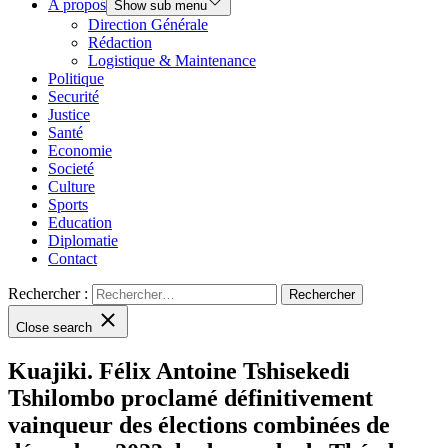
A propos
Show sub menu
Direction Générale
Rédaction
Logistique & Maintenance
Politique
Securité
Justice
Santé
Economie
Societé
Culture
Sports
Education
Diplomatie
Contact
Rechercher :
Close search
Kuajiki. Félix Antoine Tshisekedi
Tshilombo proclamé définitivement
vainqueur des élections combinées de