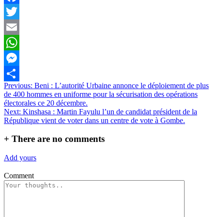
Facebook
Twitter
Email
WhatsApp
Messenger
Navigation
Previous:
Beni : L’autorité Urbaine annonce le déploiement de plus
Partager
de 400 hommes en uniforme pour la sécurisation des opérations
de
électorales ce 20 décembre.
l’article
Next:
Kinshasa : Martin Fayulu l’un de candidat président de la
République vient de voter dans un centre de vote à Gombe.
+
There are no comments
Add yours
Comment