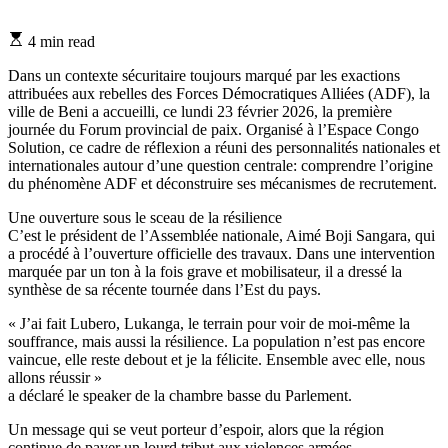
Estimated
4 min read
read
time
Dans un contexte sécuritaire toujours marqué par les exactions
attribuées aux rebelles des Forces Démocratiques Alliées (ADF), la
ville de Beni a accueilli, ce lundi 23 février 2026, la première
journée du Forum provincial de paix. Organisé à l’Espace Congo
Solution, ce cadre de réflexion a réuni des personnalités nationales et
internationales autour d’une question centrale: comprendre l’origine
du phénomène ADF et déconstruire ses mécanismes de recrutement.
Une ouverture sous le sceau de la résilience
C’est le président de l’Assemblée nationale, Aimé Boji Sangara, qui
a procédé à l’ouverture officielle des travaux. Dans une intervention
marquée par un ton à la fois grave et mobilisateur, il a dressé la
synthèse de sa récente tournée dans l’Est du pays.
« J’ai fait Lubero, Lukanga, le terrain pour voir de moi-même la
souffrance, mais aussi la résilience. La population n’est pas encore
vaincue, elle reste debout et je la félicite. Ensemble avec elle, nous
allons réussir »
a déclaré le speaker de la chambre basse du Parlement.
Un message qui se veut porteur d’espoir, alors que la région
continue de payer un lourd tribut aux violences armées.