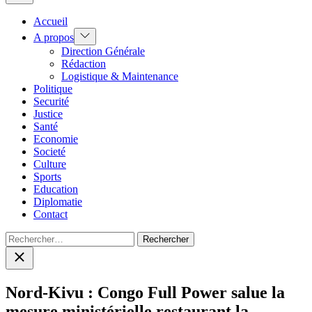
Accueil
Show
A propos
sub
Direction Générale
menu
Rédaction
Logistique & Maintenance
Politique
Securité
Justice
Santé
Economie
Societé
Culture
Sports
Education
Diplomatie
Contact
Rechercher :
Close
search
Nord-Kivu : Congo Full Power salue la
mesure ministérielle restaurant la