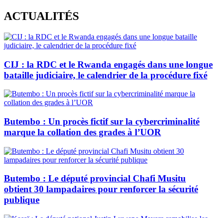
Skip
ACTUALITÉS
to
content
CIJ : la RDC et le Rwanda engagés dans une longue
bataille judiciaire, le calendrier de la procédure fixé
Butembo : Un procès fictif sur la cybercriminalité
marque la collation des grades à l’UOR
Butembo : Le député provincial Chafi Musitu
obtient 30 lampadaires pour renforcer la sécurité
publique