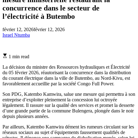
concurrence dans le secteur de
l’électricité à Butembo
février 12, 2026
février 12, 2026
Israel Ntumba
Estimated
1 min read
read
time
La décision du ministre des Ressources hydrauliques et Électricité
du 05 février 2026, réautorisant la concurrence dans la distribution
du courant électrique dans la ville de Butembo, au Nord-Kivu, est
favorablement accueillie par la société Congo Full Power.
Son PDG, Katembo Kamwira, salue une mesure qui permettra à son
entreprise d’exploiter pleinement la concession lui octroyée
légalement. Il rassure sur la qualité des services et promet la desserte
d’une grande partie de la commune Bulengera, plongée dans le noir
depuis plusieurs années.
Par ailleurs, Katembo Kamwira dément les rumeurs circulant sur les
réseaux sociaux au sujet d’équipements faussement qualifiés de
vétustes. Il dénonce une campagne de diabolisation menée, selon lui,