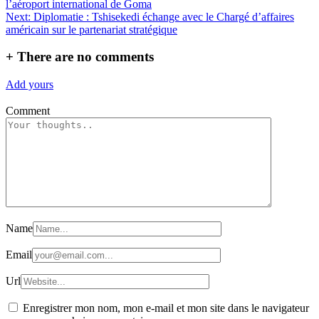
l’aéroport international de Goma
de
Next:
Diplomatie : Tshisekedi échange avec le Chargé d’affaires
l’article
américain sur le partenariat stratégique
+
There are no comments
Add yours
Comment
Name
Email
Url
Enregistrer mon nom, mon e-mail et mon site dans le navigateur