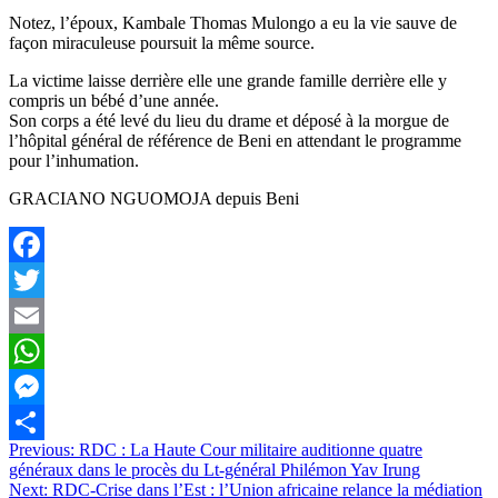
Notez, l’époux, Kambale Thomas Mulongo a eu la vie sauve de
façon miraculeuse poursuit la même source.
La victime laisse derrière elle une grande famille derrière elle y
compris un bébé d’une année.
Son corps a été levé du lieu du drame et déposé à la morgue de
l’hôpital général de référence de Beni en attendant le programme
pour l’inhumation.
GRACIANO NGUOMOJA depuis Beni
Facebook
Twitter
Email
WhatsApp
Messenger
Navigation
Previous:
RDC : La Haute Cour militaire auditionne quatre
Partager
généraux dans le procès du Lt-général Philémon Yav Irung
de
Next:
RDC-Crise dans l’Est : l’Union africaine relance la médiation