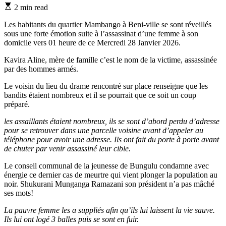
Estimated
2 min read
read
time
Les habitants du quartier Mambango à Beni-ville se sont réveillés
sous une forte émotion suite à l’assassinat d’une femme à son
domicile vers 01 heure de ce Mercredi 28 Janvier 2026.
Kavira Aline, mère de famille c’est le nom de la victime, assassinée
par des hommes armés.
Le voisin du lieu du drame rencontré sur place renseigne que les
bandits étaient nombreux et il se pourrait que ce soit un coup
préparé.
les assaillants étaient nombreux, ils se sont d’abord perdu d’adresse
pour se retrouver dans une parcelle voisine avant d’appeler au
téléphone pour avoir une adresse. Ils ont fait du porte à porte avant
de chuter par venir assassiné leur cible.
Le conseil communal de la jeunesse de Bungulu condamne avec
énergie ce dernier cas de meurtre qui vient plonger la population au
noir. Shukurani Munganga Ramazani son président n’a pas mâché
ses mots!
La pauvre femme les a suppliés afin qu’ils lui laissent la vie sauve.
Ils lui ont logé 3 balles puis se sont en fuir.