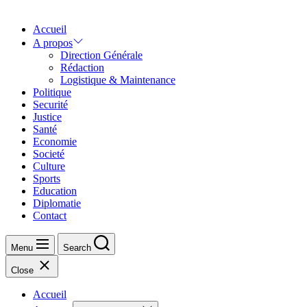
Accueil
A propos
Direction Générale
Rédaction
Logistique & Maintenance
Politique
Securité
Justice
Santé
Economie
Societé
Culture
Sports
Education
Diplomatie
Contact
Menu
Search
Close
Accueil