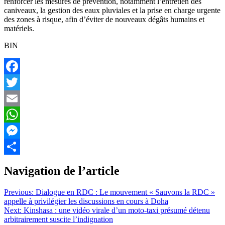
renforcer les mesures de prévention, notamment l’entretien des
caniveaux, la gestion des eaux pluviales et la prise en charge urgente
des zones à risque, afin d’éviter de nouveaux dégâts humains et
matériels.
BIN
Facebook
Twitter
Email
WhatsApp
Messenger
Partager
Navigation de l’article
Previous:
Dialogue en RDC : Le mouvement « Sauvons la RDC »
appelle à privilégier les discussions en cours à Doha
Next:
Kinshasa : une vidéo virale d’un moto-taxi présumé détenu
arbitrairement suscite l’indignation