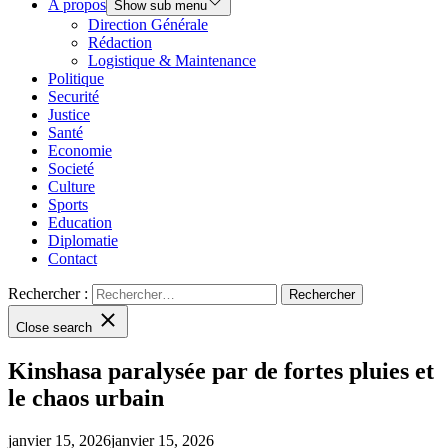
A propos
Show sub menu
Direction Générale
Rédaction
Logistique & Maintenance
Politique
Securité
Justice
Santé
Economie
Societé
Culture
Sports
Education
Diplomatie
Contact
Rechercher :
Close search
Kinshasa paralysée par de fortes pluies et
le chaos urbain
janvier 15, 2026
janvier 15, 2026