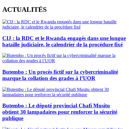
Skip
ACTUALITÉS
to
content
CIJ : la RDC et le Rwanda engagés dans une longue
bataille judiciaire, le calendrier de la procédure fixé
Butembo : Un procès fictif sur la cybercriminalité
marque la collation des grades à l’UOR
Butembo : Le député provincial Chafi Musitu
obtient 30 lampadaires pour renforcer la sécurité
publique