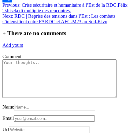
Navigation
Previous:
Crise sécuritaire et humanitaire à l’Est de la RDC,Félix
Partager
Tshisekedi multiplie des rencontres.
de
Next:
RDC | Reprise des tensions dans l’Est : Les combats
l’article
s’intensifient entre FARDC et AFC-M23 au Sud-Kivu
+
There are no comments
Add yours
Comment
Name
Email
Url