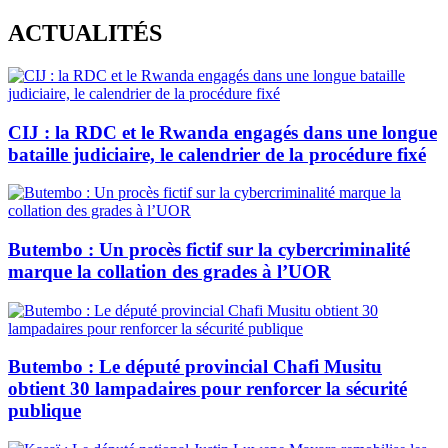
Skip
ACTUALITÉS
to
content
CIJ : la RDC et le Rwanda engagés dans une longue
bataille judiciaire, le calendrier de la procédure fixé
Butembo : Un procès fictif sur la cybercriminalité
marque la collation des grades à l’UOR
Butembo : Le député provincial Chafi Musitu
obtient 30 lampadaires pour renforcer la sécurité
publique