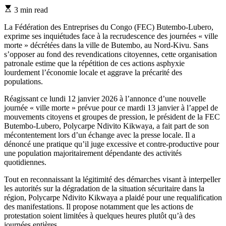
Estimated
3 min read
read
time
La Fédération des Entreprises du Congo (FEC) Butembo-Lubero,
exprime ses inquiétudes face à la recrudescence des journées « ville
morte » décrétées dans la ville de Butembo, au Nord-Kivu. Sans
s’opposer au fond des revendications citoyennes, cette organisation
patronale estime que la répétition de ces actions asphyxie
lourdement l’économie locale et aggrave la précarité des
populations.
Réagissant ce lundi 12 janvier 2026 à l’annonce d’une nouvelle
journée « ville morte » prévue pour ce mardi 13 janvier à l’appel de
mouvements citoyens et groupes de pression, le président de la FEC
Butembo-Lubero, Polycarpe Ndivito Kikwaya, a fait part de son
mécontentement lors d’un échange avec la presse locale. Il a
dénoncé une pratique qu’il juge excessive et contre-productive pour
une population majoritairement dépendante des activités
quotidiennes.
Tout en reconnaissant la légitimité des démarches visant à interpeller
les autorités sur la dégradation de la situation sécuritaire dans la
région, Polycarpe Ndivito Kikwaya a plaidé pour une requalification
des manifestations. Il propose notamment que les actions de
protestation soient limitées à quelques heures plutôt qu’à des
journées entières.