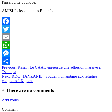
l’insalubrité publique.
AMISI Jackson, depuis Butembo
Facebook
Twitter
Email
WhatsApp
Messenger
Navigation
Previous:
Kasaï : Le CAAC enregistre une adhésion massive à
Partager
Tshikapa
de
Next:
RDC–TANZANIE | Soutien humanitaire aux réfugiés
l’article
congolais à Kigoma
+
There are no comments
Add yours
Comment