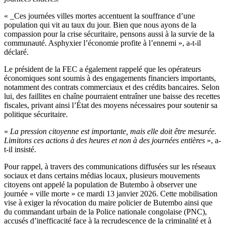
« _Ces journées villes mortes accentuent la souffrance d’une
population qui vit au taux du jour. Bien que nous ayons de la
compassion pour la crise sécuritaire, pensons aussi à la survie de la
communauté. Asphyxier l’économie profite à l’ennemi », a-t-il
déclaré.
Le président de la FEC a également rappelé que les opérateurs
économiques sont soumis à des engagements financiers importants,
notamment des contrats commerciaux et des crédits bancaires. Selon
lui, des faillites en chaîne pourraient entraîner une baisse des recettes
fiscales, privant ainsi l’État des moyens nécessaires pour soutenir sa
politique sécuritaire.
«
La pression citoyenne est importante, mais elle doit être mesurée.
Limitons ces actions à des heures et non à des journées entières
», a-
t-il insisté.
Pour rappel, à travers des communications diffusées sur les réseaux
sociaux et dans certains médias locaux, plusieurs mouvements
citoyens ont appelé la population de Butembo à observer une
journée « ville morte » ce mardi 13 janvier 2026. Cette mobilisation
vise à exiger la révocation du maire policier de Butembo ainsi que
du commandant urbain de la Police nationale congolaise (PNC),
accusés d’inefficacité face à la recrudescence de la criminalité et à