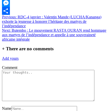
WhatsApp
Messenger
Navigation
Previous:
RDC-4 janvier : Valentin Mande (LUCHA/Kananga)
Partager
exhorte la jeunesse à honorer l’héritage des martyrs de
de
l’indépendance
l’article
Next:
Butembo : Le mouvement RASTA OURAN rend hommage
aux martyrs de l’indépendance et appelle à une souveraineté
africaine intégrale
+
There are no comments
Add yours
Comment
Name