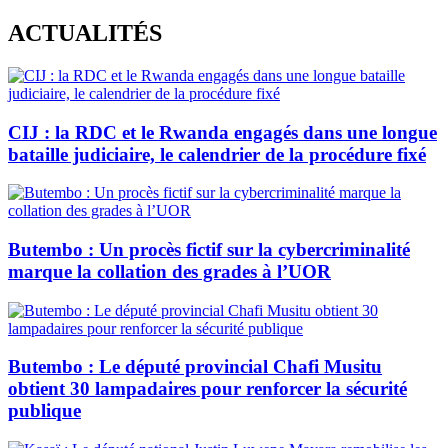
Skip
ACTUALITÉS
to
content
CIJ : la RDC et le Rwanda engagés dans une longue
bataille judiciaire, le calendrier de la procédure fixé
Butembo : Un procès fictif sur la cybercriminalité
marque la collation des grades à l’UOR
Butembo : Le député provincial Chafi Musitu
obtient 30 lampadaires pour renforcer la sécurité
publique