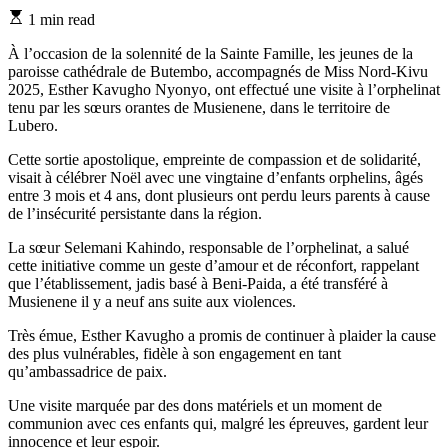
Estimated
1 min read
read
time
À l’occasion de la solennité de la Sainte Famille, les jeunes de la
paroisse cathédrale de Butembo, accompagnés de Miss Nord-Kivu
2025, Esther Kavugho Nyonyo, ont effectué une visite à l’orphelinat
tenu par les sœurs orantes de Musienene, dans le territoire de
Lubero.
Cette sortie apostolique, empreinte de compassion et de solidarité,
visait à célébrer Noël avec une vingtaine d’enfants orphelins, âgés
entre 3 mois et 4 ans, dont plusieurs ont perdu leurs parents à cause
de l’insécurité persistante dans la région.
La sœur Selemani Kahindo, responsable de l’orphelinat, a salué
cette initiative comme un geste d’amour et de réconfort, rappelant
que l’établissement, jadis basé à Beni-Paida, a été transféré à
Musienene il y a neuf ans suite aux violences.
Très émue, Esther Kavugho a promis de continuer à plaider la cause
des plus vulnérables, fidèle à son engagement en tant
qu’ambassadrice de paix.
Une visite marquée par des dons matériels et un moment de
communion avec ces enfants qui, malgré les épreuves, gardent leur
innocence et leur espoir.