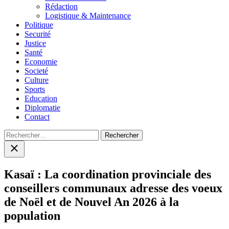
menu
Rédaction
Logistique & Maintenance
Politique
Securité
Justice
Santé
Economie
Societé
Culture
Sports
Education
Diplomatie
Contact
Rechercher :
Close
search
Kasaï : La coordination provinciale des
conseillers communaux adresse des voeux
de Noël et de Nouvel An 2026 à la
population