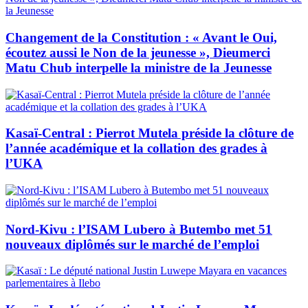
Changement de la Constitution : « Avant le Oui,
écoutez aussi le Non de la jeunesse », Dieumerci
Matu Chub interpelle la ministre de la Jeunesse
Kasaï-Central : Pierrot Mutela préside la clôture de
l’année académique et la collation des grades à
l’UKA
Nord-Kivu : l’ISAM Lubero à Butembo met 51
nouveaux diplômés sur le marché de l’emploi