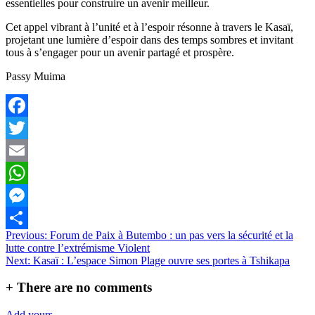
essentielles pour construire un avenir meilleur.
Cet appel vibrant à l’unité et à l’espoir résonne à travers le Kasaï,
projetant une lumière d’espoir dans des temps sombres et invitant
tous à s’engager pour un avenir partagé et prospère.
Passy Muima
Facebook
Twitter
Email
WhatsApp
Messenger
Navigation
Previous:
Forum de Paix à Butembo : un pas vers la sécurité et la
Partager
lutte contre l’extrémisme Violent
de
Next:
Kasaï : L’espace Simon Plage ouvre ses portes à Tshikapa
l’article
+
There are no comments
Add yours