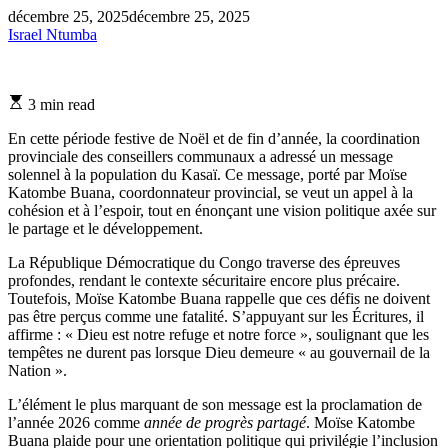
décembre 25, 2025
décembre 25, 2025
Israel Ntumba
Estimated
3 min read
read
time
En cette période festive de Noël et de fin d’année, la coordination
provinciale des conseillers communaux a adressé un message
solennel à la population du Kasaï. Ce message, porté par Moïse
Katombe Buana, coordonnateur provincial, se veut un appel à la
cohésion et à l’espoir, tout en énonçant une vision politique axée sur
le partage et le développement.
La République Démocratique du Congo traverse des épreuves
profondes, rendant le contexte sécuritaire encore plus précaire.
Toutefois, Moïse Katombe Buana rappelle que ces défis ne doivent
pas être perçus comme une fatalité. S’appuyant sur les Écritures, il
affirme : « Dieu est notre refuge et notre force », soulignant que les
tempêtes ne durent pas lorsque Dieu demeure « au gouvernail de la
Nation ».
L’élément le plus marquant de son message est la proclamation de
l’année 2026 comme
année de progrès partagé
. Moïse Katombe
Buana plaide pour une orientation politique qui privilégie l’inclusion