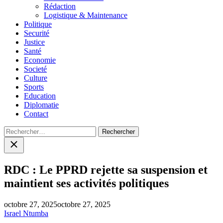
menu
Rédaction
Logistique & Maintenance
Politique
Securité
Justice
Santé
Economie
Societé
Culture
Sports
Education
Diplomatie
Contact
Rechercher :
Close
search
RDC : Le PPRD rejette sa suspension et
maintient ses activités politiques
octobre 27, 2025
octobre 27, 2025
Israel Ntumba