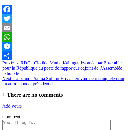
Facebook
Twitter
Email
WhatsApp
Messenger
Navigation
Previous:
RDC : Clotilde Mutita Kalunga désignée par Ensemble
Partager
pour la République au poste de rapporteur adjoint de l’Assemblée
de
nationale
l’article
Next:
Tanzanie : Samia Suluhu Hassan en voie de reconquête pour
un autre mandat présidentiel.
+
There are no comments
Add yours
Comment