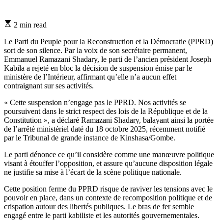
Estimated
2 min read
read
time
Le Parti du Peuple pour la Reconstruction et la Démocratie (PPRD)
sort de son silence. Par la voix de son secrétaire permanent,
Emmanuel Ramazani Shadary, le parti de l’ancien président Joseph
Kabila a rejeté en bloc la décision de suspension émise par le
ministère de l’Intérieur, affirmant qu’elle n’a aucun effet
contraignant sur ses activités.
« Cette suspension n’engage pas le PPRD. Nos activités se
poursuivent dans le strict respect des lois de la République et de la
Constitution », a déclaré Ramazani Shadary, balayant ainsi la portée
de l’arrêté ministériel daté du 18 octobre 2025, récemment notifié
par le Tribunal de grande instance de Kinshasa/Gombe.
Le parti dénonce ce qu’il considère comme une manœuvre politique
visant à étouffer l’opposition, et assure qu’aucune disposition légale
ne justifie sa mise à l’écart de la scène politique nationale.
Cette position ferme du PPRD risque de raviver les tensions avec le
pouvoir en place, dans un contexte de recomposition politique et de
crispation autour des libertés publiques. Le bras de fer semble
engagé entre le parti kabiliste et les autorités gouvernementales.