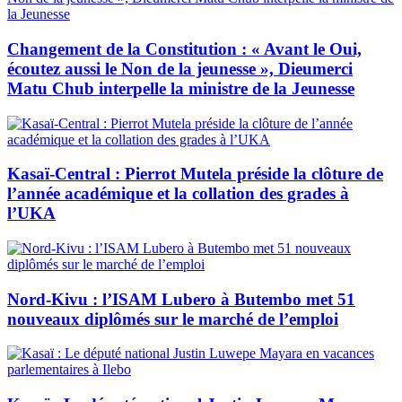
Changement de la Constitution : « Avant le Oui,
écoutez aussi le Non de la jeunesse », Dieumerci
Matu Chub interpelle la ministre de la Jeunesse
Kasaï-Central : Pierrot Mutela préside la clôture de
l’année académique et la collation des grades à
l’UKA
Nord-Kivu : l’ISAM Lubero à Butembo met 51
nouveaux diplômés sur le marché de l’emploi