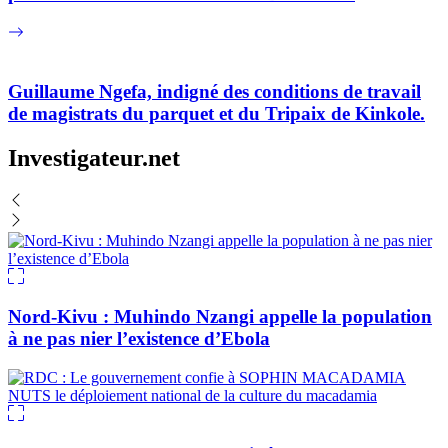
Guillaume Ngefa, indigné des conditions de travail
de magistrats du parquet et du Tripaix de Kinkole.
Investigateur.net
Nord-Kivu : Muhindo Nzangi appelle la population
à ne pas nier l’existence d’Ebola