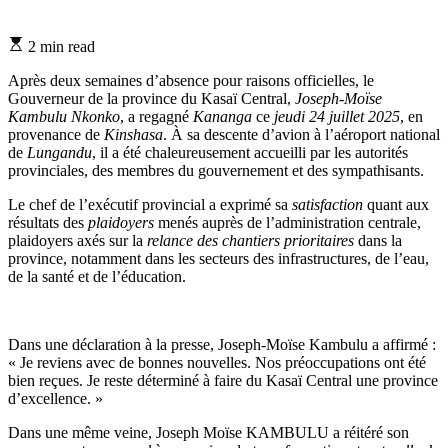
Estimated
2 min read
read
time
Après deux semaines d’absence pour raisons officielles, le
Gouverneur de la province du Kasaï Central,
Joseph-Moïse
Kambulu Nkonko
, a regagné
Kananga
ce
jeudi 24 juillet 2025
, en
provenance de
Kinshasa
. À sa descente d’avion à l’aéroport national
de
Lungandu
, il a été chaleureusement accueilli par les autorités
provinciales, des membres du gouvernement et des sympathisants.
Le chef de l’exécutif provincial a exprimé sa
satisfaction
quant aux
résultats des
plaidoyers
menés auprès de l’administration centrale,
plaidoyers axés sur la
relance des chantiers prioritaires
dans la
province, notamment dans les secteurs des infrastructures, de l’eau,
de la santé et de l’éducation.
Dans une déclaration à la presse, Joseph-Moïse Kambulu a affirmé :
« Je reviens avec de bonnes nouvelles. Nos préoccupations ont été
bien reçues. Je reste déterminé à faire du Kasaï Central une province
d’excellence. »
Dans une même veine, Joseph Moïse KAMBULU a réitéré son