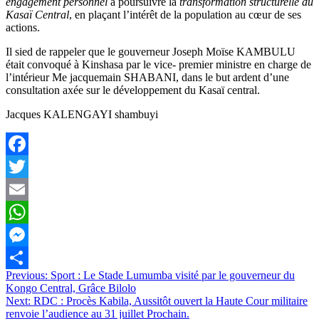
engagement personnel
à poursuivre la
transformation structurelle du
Kasaï Central
, en plaçant l’intérêt de la population au cœur de ses
actions.
Il sied de rappeler que le gouverneur Joseph Moïse KAMBULU
était convoqué à Kinshasa par le vice- premier ministre en charge de
l’intérieur Me jacquemain SHABANI, dans le but ardent d’une
consultation axée sur le développement du Kasaï central.
Jacques KALENGAYI shambuyi
Facebook
Twitter
Email
WhatsApp
Messenger
Navigation
Previous:
Sport : Le Stade Lumumba visité par le gouverneur du
Partager
Kongo Central, Grâce Bilolo
de
Next:
RDC : Procès Kabila, Aussitôt ouvert la Haute Cour militaire
l’article
renvoie l’audience au 31 juillet Prochain.