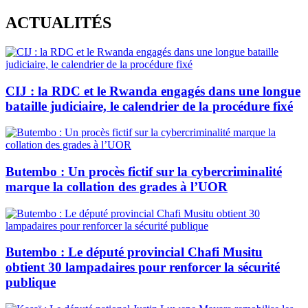
Skip
ACTUALITÉS
to
content
CIJ : la RDC et le Rwanda engagés dans une longue
bataille judiciaire, le calendrier de la procédure fixé
Butembo : Un procès fictif sur la cybercriminalité
marque la collation des grades à l’UOR
Butembo : Le député provincial Chafi Musitu
obtient 30 lampadaires pour renforcer la sécurité
publique