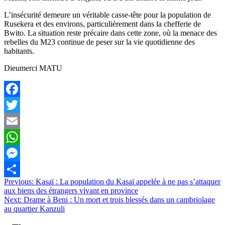
L’insécurité demeure un véritable casse-tête pour la population de
Rusekera et des environs, particulièrement dans la chefferie de
Bwito. La situation reste précaire dans cette zone, où la menace des
rebelles du M23 continue de peser sur la vie quotidienne des
habitants.
Dieumerci MATU
Facebook
Twitter
Email
WhatsApp
Messenger
Navigation
Previous:
Kasaï : La population du Kasaï appelée à ne pas s’attaquer
Partager
aux biens des étrangers vivant en province
de
Next:
Drame à Beni : Un mort et trois blessés dans un cambriolage
l’article
au quartier Kanzuli