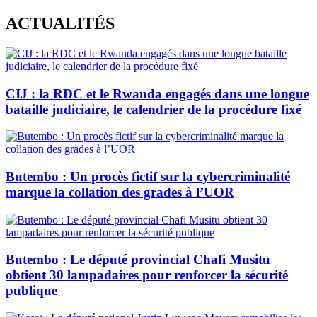
Skip
ACTUALITÉS
to
content
CIJ : la RDC et le Rwanda engagés dans une longue
bataille judiciaire, le calendrier de la procédure fixé
Butembo : Un procès fictif sur la cybercriminalité
marque la collation des grades à l’UOR
Butembo : Le député provincial Chafi Musitu
obtient 30 lampadaires pour renforcer la sécurité
publique