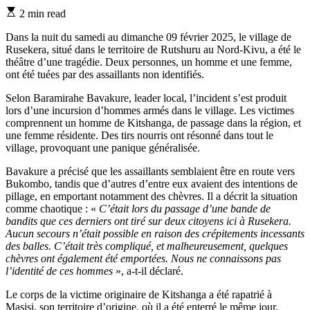
Estimated
2 min read
read
time
Dans la nuit du samedi au dimanche 09 février 2025, le village de
Rusekera, situé dans le territoire de Rutshuru au Nord-Kivu, a été le
théâtre d’une tragédie. Deux personnes, un homme et une femme,
ont été tuées par des assaillants non identifiés.
Selon Baramirahe Bavakure, leader local, l’incident s’est produit
lors d’une incursion d’hommes armés dans le village. Les victimes
comprennent un homme de Kitshanga, de passage dans la région, et
une femme résidente. Des tirs nourris ont résonné dans tout le
village, provoquant une panique généralisée.
Bavakure a précisé que les assaillants semblaient être en route vers
Bukombo, tandis que d’autres d’entre eux avaient des intentions de
pillage, en emportant notamment des chèvres. Il a décrit la situation
comme chaotique : «
C’était lors du passage d’une bande de
bandits que ces derniers ont tiré sur deux citoyens ici à Rusekera.
Aucun secours n’était possible en raison des crépitements incessants
des balles. C’était très compliqué, et malheureusement, quelques
chèvres ont également été emportées. Nous ne connaissons pas
l’identité de ces hommes
», a-t-il déclaré.
Le corps de la victime originaire de Kitshanga a été rapatrié à
Masisi, son territoire d’origine, où il a été enterré le même jour.