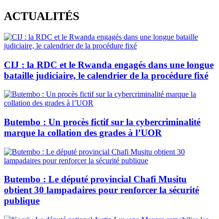
Skip
ACTUALITÉS
to
content
CIJ : la RDC et le Rwanda engagés dans une longue
bataille judiciaire, le calendrier de la procédure fixé
Butembo : Un procès fictif sur la cybercriminalité
marque la collation des grades à l’UOR
Butembo : Le député provincial Chafi Musitu
obtient 30 lampadaires pour renforcer la sécurité
publique