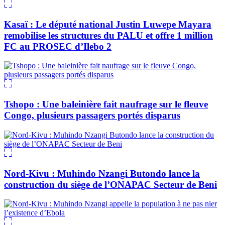
Kasaï : Le député national Justin Luwepe Mayara
remobilise les structures du PALU et offre 1 million
FC au PROSEC d’Ilebo 2
Tshopo : Une baleinière fait naufrage sur le fleuve
Congo, plusieurs passagers portés disparus
Nord-Kivu : Muhindo Nzangi Butondo lance la
construction du siège de l’ONAPAC Secteur de Beni