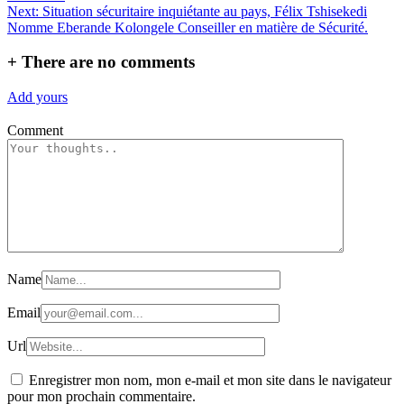
l’article
Next:
Situation sécuritaire inquiétante au pays, Félix Tshisekedi
Nomme Eberande Kolongele Conseiller en matière de Sécurité.
+
There are no comments
Add yours
Comment
Name
Email
Url
Enregistrer mon nom, mon e-mail et mon site dans le navigateur
pour mon prochain commentaire.