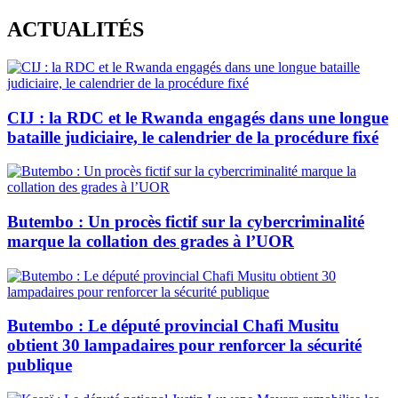
Skip
ACTUALITÉS
to
content
CIJ : la RDC et le Rwanda engagés dans une longue
bataille judiciaire, le calendrier de la procédure fixé
Butembo : Un procès fictif sur la cybercriminalité
marque la collation des grades à l’UOR
Butembo : Le député provincial Chafi Musitu
obtient 30 lampadaires pour renforcer la sécurité
publique