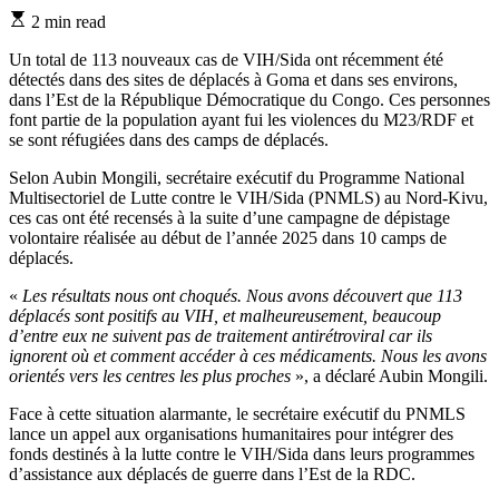
Estimated
2 min read
read
time
Un total de 113 nouveaux cas de VIH/Sida ont récemment été
détectés dans des sites de déplacés à Goma et dans ses environs,
dans l’Est de la République Démocratique du Congo. Ces personnes
font partie de la population ayant fui les violences du M23/RDF et
se sont réfugiées dans des camps de déplacés.
Selon Aubin Mongili, secrétaire exécutif du Programme National
Multisectoriel de Lutte contre le VIH/Sida (PNMLS) au Nord-Kivu,
ces cas ont été recensés à la suite d’une campagne de dépistage
volontaire réalisée au début de l’année 2025 dans 10 camps de
déplacés.
«
Les résultats nous ont choqués. Nous avons découvert que 113
déplacés sont positifs au VIH, et malheureusement, beaucoup
d’entre eux ne suivent pas de traitement antirétroviral car ils
ignorent où et comment accéder à ces médicaments. Nous les avons
orientés vers les centres les plus proches
», a déclaré Aubin Mongili.
Face à cette situation alarmante, le secrétaire exécutif du PNMLS
lance un appel aux organisations humanitaires pour intégrer des
fonds destinés à la lutte contre le VIH/Sida dans leurs programmes
d’assistance aux déplacés de guerre dans l’Est de la RDC.