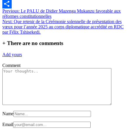
Messenger
Navigation
Previous:
Le PALU de Didier Mazenga Mukanzu favorable aux
Partager
réformes constitutionnelles
de
Next:
Que retenir de la Cérémonie solennelle de présentation des
l’article
vœux pour l’année 2025 au corps diplomatique accrédité en RDC
par Félix Tshisekedi.
+
There are no comments
Add yours
Comment
Name
Email