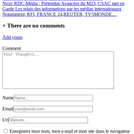
de
Next:
RDC-Média : Prétendue Avancées du M23, CSAC met en
l’article
Garde Les relais des informations par les médias internationaux
Notamment; RFI, FRANCE 24,REUTER, TV5MONDE…
+
There are no comments
Add yours
Comment
Name
Email
Url
Enregistrer mon nom, mon e-mail et mon site dans le navigateur