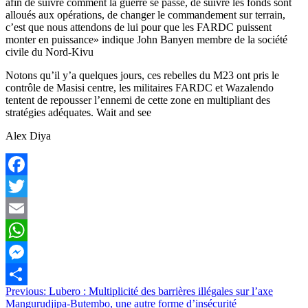
afin de suivre comment la guerre se passe, de suivre les fonds sont
alloués aux opérations, de changer le commandement sur terrain,
c’est que nous attendons de lui pour que les FARDC puissent
monter en puissance» indique John Banyen membre de la société
civile du Nord-Kivu
Notons qu’il y’a quelques jours, ces rebelles du M23 ont pris le
contrôle de Masisi centre, les militaires FARDC et Wazalendo
tentent de repousser l’ennemi de cette zone en multipliant des
stratégies adéquates. Wait and see
Alex Diya
Facebook
Twitter
Email
WhatsApp
Messenger
Navigation
Previous:
Lubero : Multiplicité des barrières illégales sur l’axe
Partager
Mangurudjipa-Butembo, une autre forme d’insécurité