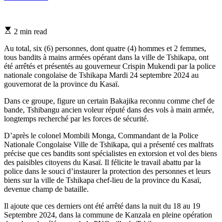
Estimated
2 min read
read
time
Au total, six (6) personnes, dont quatre (4) hommes et 2 femmes,
tous bandits à mains armées opérant dans la ville de Tshikapa, ont
été arrêtés et présentés au gouverneur Crispin Mukendi par la police
nationale congolaise de Tshikapa Mardi 24 septembre 2024 au
gouvernorat de la province du Kasaï.
Dans ce groupe, figure un certain Bakajika reconnu comme chef de
bande, Tshibangu ancien voleur réputé dans des vols à main armée,
longtemps recherché par les forces de sécurité.
D’après le colonel Mombili Monga, Commandant de la Police
Nationale Congolaise Ville de Tshikapa, qui a présenté ces malfrats
précise que ces bandits sont spécialistes en extorsion et vol des biens
des paisibles citoyens du Kasaï. Il félicite le travail abattu par la
police dans le souci d’instaurer la protection des personnes et leurs
biens sur la ville de Tshikapa chef-lieu de la province du Kasaï,
devenue champ de bataille.
Il ajoute que ces derniers ont été arrêté dans la nuit du 18 au 19
Septembre 2024, dans la commune de Kanzala en pleine opération