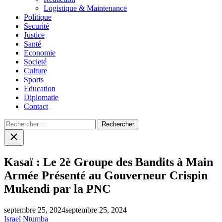
Logistique & Maintenance
Politique
Securité
Justice
Santé
Economie
Societé
Culture
Sports
Education
Diplomatie
Contact
Rechercher :
Close
search
Kasaï : Le 2è Groupe des Bandits à Main
Armée Présenté au Gouverneur Crispin
Mukendi par la PNC
septembre 25, 2024
septembre 25, 2024
Israel Ntumba