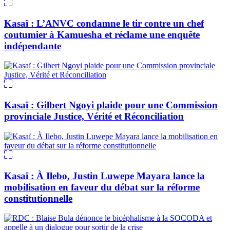
Kasaï : L’ANVC condamne le tir contre un chef
coutumier à Kamuesha et réclame une enquête
indépendante
Kasaï : Gilbert Ngoyi plaide pour une Commission
provinciale Justice, Vérité et Réconciliation
Kasaï : À Ilebo, Justin Luwepe Mayara lance la
mobilisation en faveur du débat sur la réforme
constitutionnelle