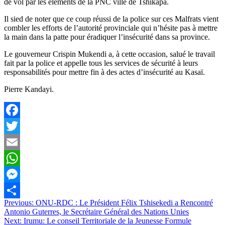
de vol par les éléments de la PNC ville de Tshikapa.
Il sied de noter que ce coup réussi de la police sur ces Malfrats vient
combler les efforts de l’autorité provinciale qui n’hésite pas à mettre
la main dans la patte pour éradiquer l’insécurité dans sa province.
Le gouverneur Crispin Mukendi a, à cette occasion, salué le travail
fait par la police et appelle tous les services de sécurité à leurs
responsabilités pour mettre fin à des actes d’insécurité au Kasaï.
Pierre Kandayi.
Facebook
Twitter
Email
WhatsApp
Messenger
Navigation
Previous:
ONU-RDC : Le Président Félix Tshisekedi a Rencontré
Partager
Antonio Guterres, le Secrétaire Général des Nations Unies
de
Next:
Irumu: Le conseil Territoriale de la Jeunesse Formule