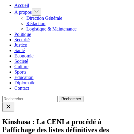
Accueil
Show
A propos
sub
Direction Générale
menu
Rédaction
Logistique & Maintenance
Politique
Securité
Justice
Santé
Economie
Societé
Culture
Sports
Education
Diplomatie
Contact
Rechercher :
Close
search
Kinshasa : La CENI a procédé à
l’affichage des listes définitives des