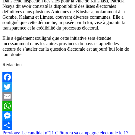
Dans cette inspection des sites pour la ville de Kinshasa, Patricia
Nseya dit avoir constaté la disponibilité des listes électorales
définitives dans plusieurs Antennes de Kinshasa, notamment à la
Gombe, Kalamu et Limete, couvrant diverses communes. Elle a
souligné que cette démarche, imposée par la loi, vise à garantir la
transparence et la crédibilité du processus électoral.
Elle a également souligné que cette initiative sera étendue
incessamment dans les autres provinces du pays et appelle les
acteurs de s’atteler car la question électorale est aujourd’hui loin de
tout doute.
Rédaction.
Facebook
Twitter
Email
WhatsApp
Messenger
Navigation
Previous:
Le candidat n°21 Clôturera sa campagne électorale le 17
Partager