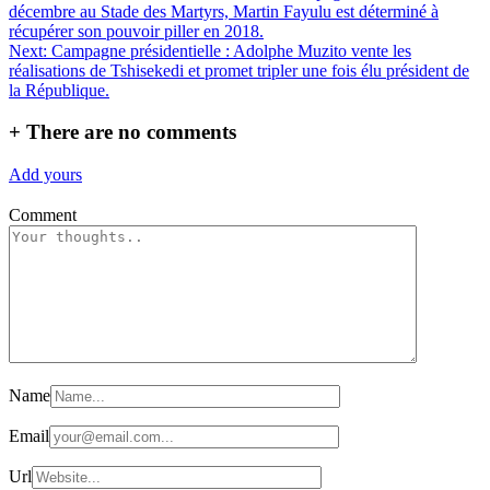
décembre au Stade des Martyrs, Martin Fayulu est déterminé à
de
récupérer son pouvoir piller en 2018.
l’article
Next:
Campagne présidentielle : Adolphe Muzito vente les
réalisations de Tshisekedi et promet tripler une fois élu président de
la République.
+
There are no comments
Add yours
Comment
Name
Email
Url